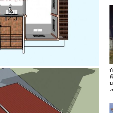
บ
ห
บ
Do