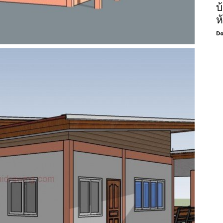
บ
ห
Do