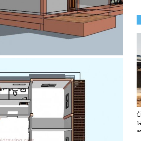
บ
น
Do