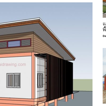
แ
พ
Do