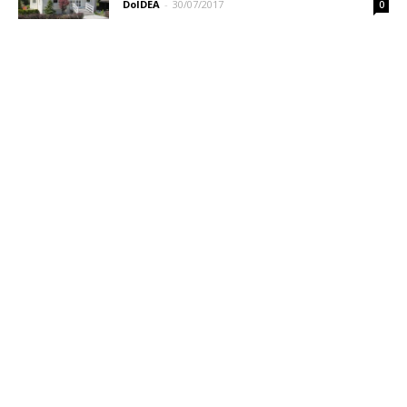
DoIDEA
-
30/07/2017
0