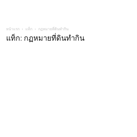
หน้าแรก
แท็ก
กฏหมายที่ดินทํากิน
แท็ก: กฏหมายที่ดินทํากิน