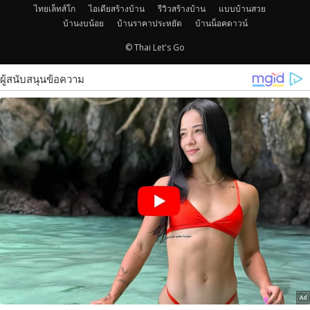
ไทยเล็ทส์โก
ไอเดียสร้างบ้าน
รีวิวสร้างบ้าน
แบบบ้านสวย
บ้านงบน้อย
บ้านราคาประหยัด
บ้านน็อคดาวน์
© Thai Let's Go