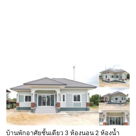
บ้านพักอาศัยชั้นเดียว 3​ ห้องนอน​ 2​ ห้อ​งน้ำ​