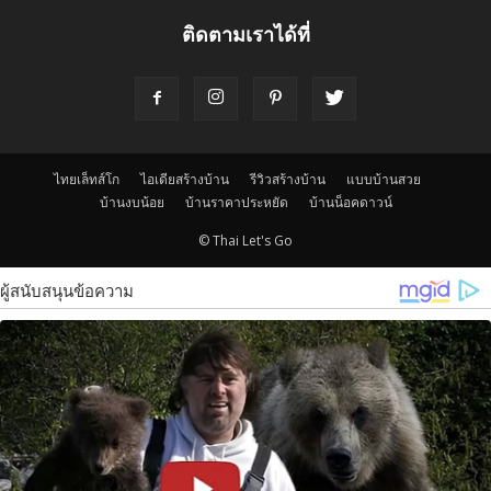
ติดตามเราได้ที่
ไทยเล็ทส์โก
ไอเดียสร้างบ้าน
รีวิวสร้างบ้าน
แบบบ้านสวย
บ้านงบน้อย
บ้านราคาประหยัด
บ้านน็อคดาวน์
© Thai Let's Go