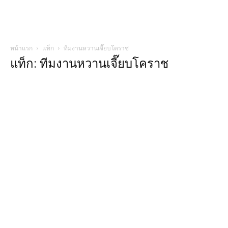
หน้าแรก
แท็ก
ทีมงานหวานเจี๊ยบโคราช
แท็ก: ทีมงานหวานเจี๊ยบโคราช