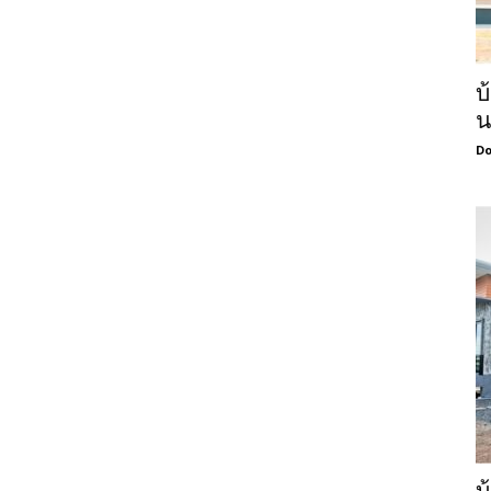
บ
น
Do