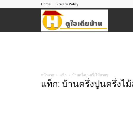
Home
Privacy Policy
ดู
ไอ
เดีย
หน้าแรก
แท็ก
บ้านครึ่งปูนครึ่งไม้สวยๆ
แท็ก: บ้านครึ่งปูนครึ่งไ
บ้าน