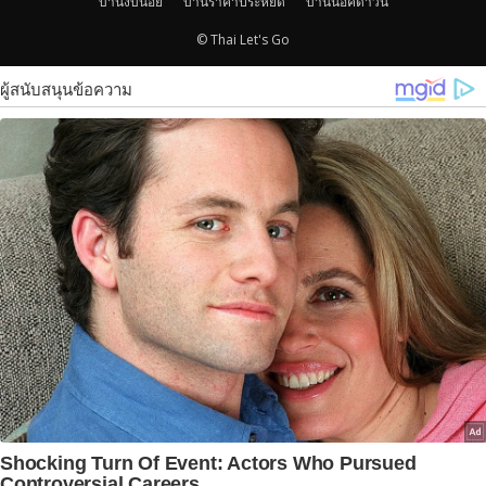
บ้านงบน้อย
บ้านราคาประหยัด
บ้านน็อคดาวน์
© Thai Let's Go