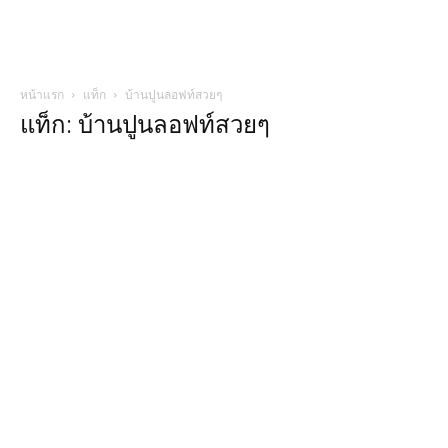
หน้าแรก
แท็ก
บ้านปูนลอฟท์สวยๆ
แท็ก: บ้านปูนลอฟท์สวยๆ