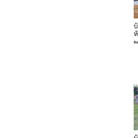
บ
ห
Do