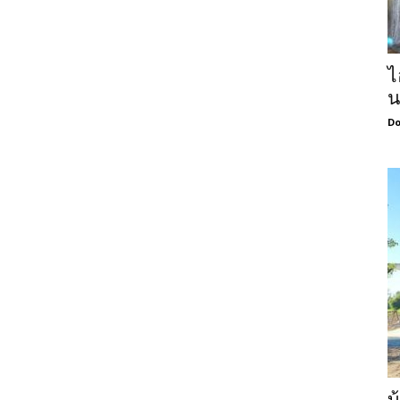
ไ
น
Do