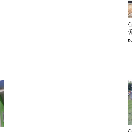
บ
ห
Do