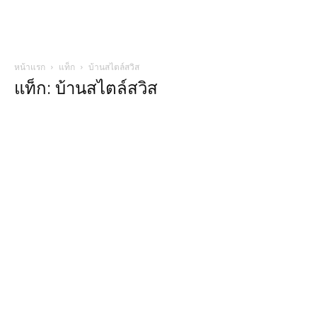
หน้าแรก
แท็ก
บ้านสไตล์สวิส
แท็ก: บ้านสไตล์สวิส