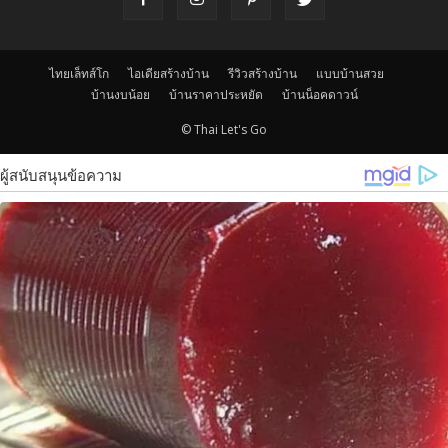
ไทยเล็ทส์โก
ไอเดียสร้างบ้าน
รีวิวสร้างบ้าน
แบบบ้านสวย
บ้านงบน้อย
บ้านราคาประหยัด
บ้านน็อคดาวน์
© Thai Let's Go