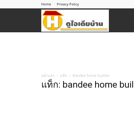
Home
Privacy Policy
ดู
ไอ
เดีย
หน้าแรก
แท็ก
Bandee home builder
แท็ก: bandee home buil
บ้าน