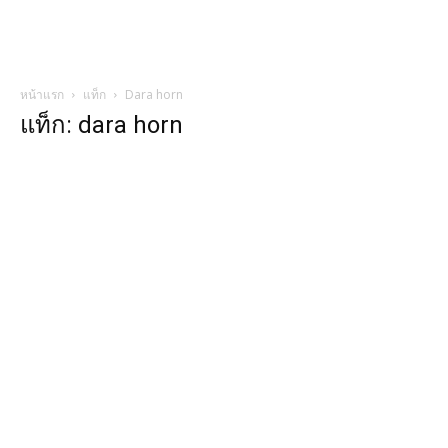
หน้าแรก
แท็ก
Dara horn
แท็ก: dara horn