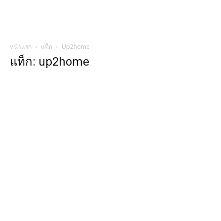
หน้าแรก
แท็ก
Up2home
แท็ก: up2home