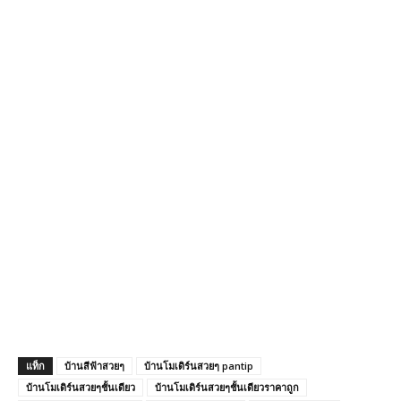
แท็ก
บ้านสีฟ้าสวยๆ
บ้านโมเดิร์นสวยๆ pantip
บ้านโมเดิร์นสวยๆชั้นเดียว
บ้านโมเดิร์นสวยๆชั้นเดียวราคาถูก