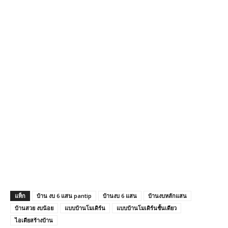
แท็ก
บ้าน งบ 6 แสน pantip
บ้านงบ 6 แสน
บ้านงบหลักแสน
บ้านสวย งบน้อย
แบบบ้านโมเดิร์น
แบบบ้านโมเดิร์นชั้นเดียว
ไอเดียสร้างบ้าน