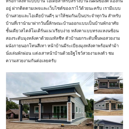
หรือกำลังหาแบบบ้าน ไอเดียสำหรับสร้างบ้านในฝันของตัวเองกัน
อยู่ ฝากติดตามเพจและเว็บไซต์ของเราไว้ด้วยนะครับ เรามีแบบ
บ้านสวยและไอเดียบ้านดีๆ มาให้ชมกันเป็นประจำทุกวัน สำหรับ
บ้านที่เรานำมาฝากวันนี้ลักษณะบ้านออกแบบเป็นบ้านพักอาศัย
ชั้นเดียวสไตล์โมเดิร์นแนวเรียบง่าย หลังคาแบบทรงแหงนซ้อน
สองระดับมุงหลังคาด้วยเมทัลชีท ตัวบ้านยกระดับพื้นพอสวยงาม
ผนังภายนอกโทนสีเทา หน้าบ้านมีระเบียงมุงหลังคาพร้อมทำม้า
นั่งเล่นพักผ่อน แต่งเสาหน้าบ้านด้วยอิฐโชว์สวยงามลงตัว ชม
ความสวยงามกันต่อเลยครับ