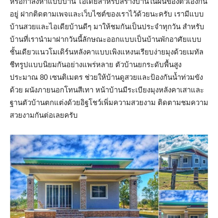
หรือกำลังหาแบบบ้าน ไอเดียสำหรับสร้างบ้านในฝันของตัวเองกัน
อยู่ ฝากติดตามเพจและเว็บไซต์ของเราไว้ด้วยนะครับ เรามีแบบ
บ้านสวยและไอเดียบ้านดีๆ มาให้ชมกันเป็นประจำทุกวัน สำหรับ
บ้านที่เรานำมาฝากวันนี้ลักษณะออกแบบเป็นบ้านพักอาศัยแบบ
ชั้นเดียวแนวโมเดิร์นหลังคาแบบเพิงแหงนเรียบง่ายมุงด้วยเมทัล
ชีทรูปแบบนิยมกันอย่างแพร่หลาย ตัวบ้านยกระดับพื้นสูง
ประมาณ 80 เซนติเมตร ช่วยให้บ้านดูสวยและป้องกันน้ำท่วมขัง
ด้วย ผนังภายนอกโทนสีเทา หน้าบ้านมีระเบียงมุงหลังคาเสาและ
ฐานตัวบ้านตกแต่งด้วยอิฐโชว์เพิ่มความสวยงาม ติดตามชมความ
สวยงามกันต่อเลยครับ