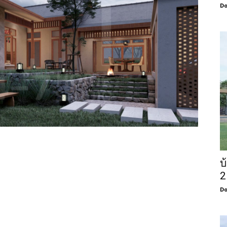
Do
บ
2
Do