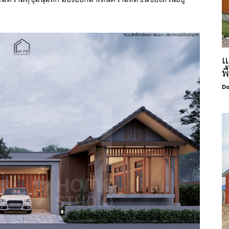
แ
พ
Do