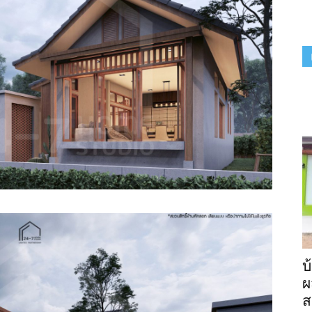
บ
ผ
ส