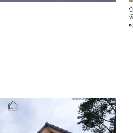
บ
ห
Do