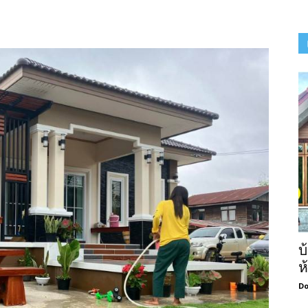
บ
ห
Do