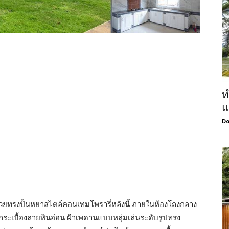
ท
แ
Do
วยทรงปั้นหยาสไตล์คอนเทมโพรารี่หลังนี้ ภายในห้องโถงกลาง
กระเบื้องลายหินอ่อน ฝ้าเพดานแบบหลุ่มเล่นระดับรูปทรง