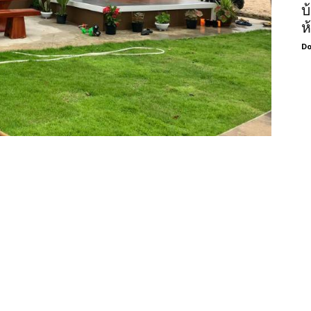
บ
ห
Do