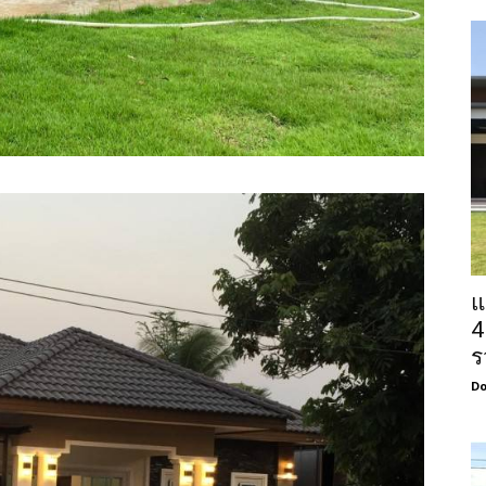
แ
4
ร
Do