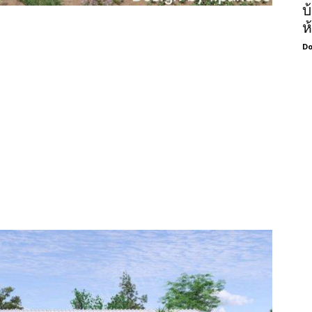
บ
ห
Do