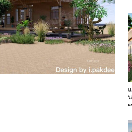
แ
น
Do