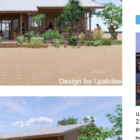
แ
2
ด
Do