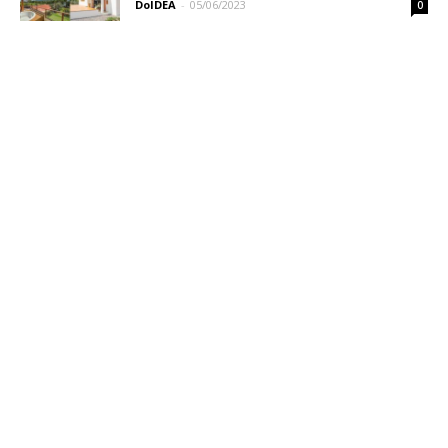
DoIDEA
-
05/06/2023
0