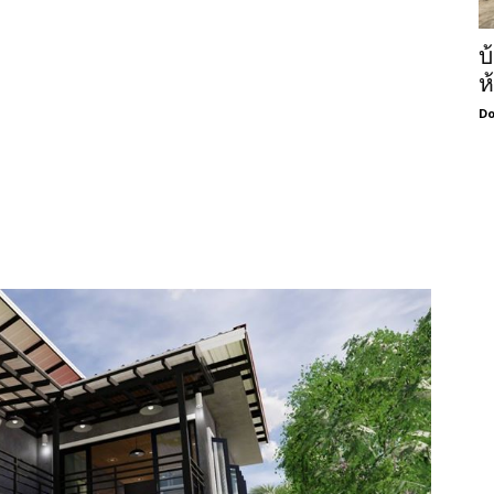
บ
ห
Do