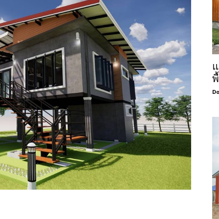
แ
พ
Do