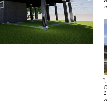
ต
Do
ไ
เ
6
Do