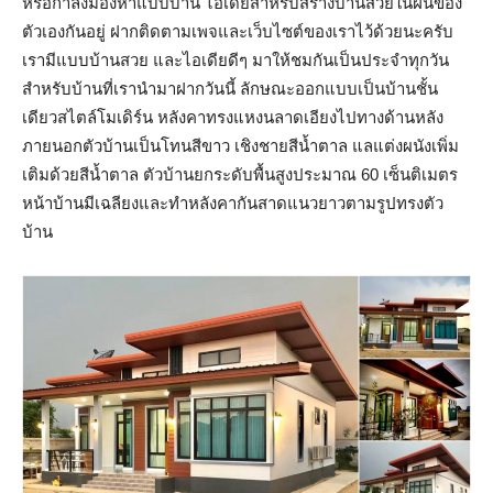
หรือกำลังมองหาแบบบ้าน ไอเดียสำหรับสร้างบ้านสวยในฝันของ
ตัวเองกันอยู่ ฝากติดตามเพจและเว็บไซต์ของเราไว้ด้วยนะครับ
เรามีแบบบ้านสวย และไอเดียดีๆ มาให้ชมกันเป็นประจำทุกวัน
สำหรับบ้านที่เรานำมาฝากวันนี้ ลักษณะออกแบบเป็นบ้านชั้น
เดียวสไตล์โมเดิร์น หลังคาทรงแหงนลาดเอียงไปทางด้านหลัง
ภายนอกตัวบ้านเป็นโทนสีขาว เชิงชายสีน้ำตาล แลแต่งผนังเพิ่ม
เติมด้วยสีน้ำตาล ตัวบ้านยกระดับพื้นสูงประมาณ 60 เซ็นติเมตร
หน้าบ้านมีเฉลียงและทำหลังคากันสาดแนวยาวตามรูปทรงตัว
บ้าน