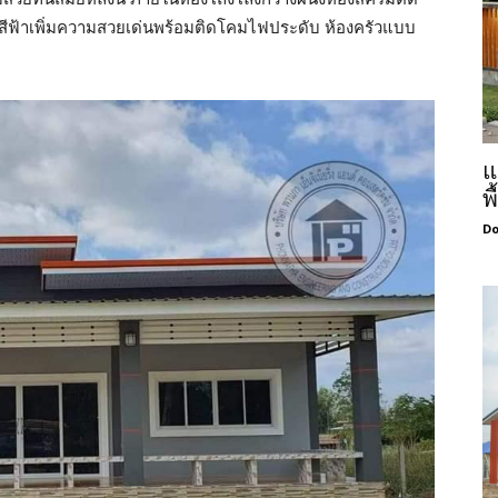
นสีฟ้าเพิ่มความสวยเด่นพร้อมติดโคมไฟประดับ ห้องครัวแบบ
แ
พ
Do