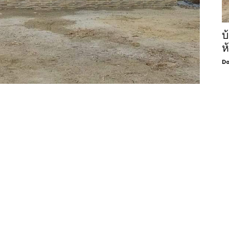
บ
ห
Do