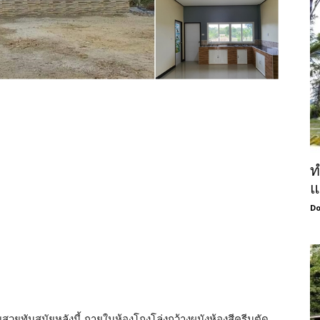
ท
แ
Do
สวยทันสมัยหลังนี้ ภายในห้องโถงโล่งกว้างผนังห้องสีครีมตัด