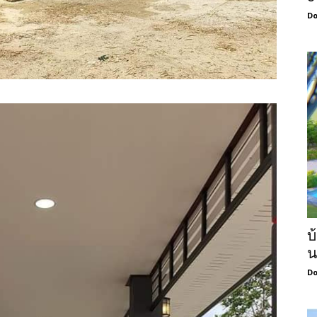
Do
บ
น
Do