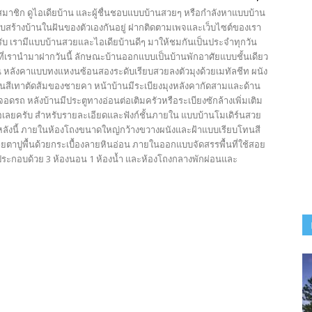
นสมาชิก ดูไอเดียบ้าน และผู้ชื่นชอบแบบบ้านสวยๆ หรือกำลังหาแบบบ้าน
ับสร้างบ้านในฝันของตัวเองกันอยู่ ฝากติดตามเพจและเว็บไซต์ของเรา
รับ เรามีแบบบ้านสวยและไอเดียบ้านดีๆ มาให้ชมกันเป็นประจำทุกวัน
ที่เรานำมาฝากวันนี้ ลักษณะบ้านออกแบบเป็นบ้านพักอาศัยแบบชั้นเดียว
น หลังคาแบบทงแหงนซ้อนสองระดับเรียบสวยลงตัวมุงด้วยเมทัลชีท ผนัง
ีเทาตัดส้มของชายคา หน้าบ้านมีระเบียงมุงหลังคากัดสามและด้าน
จอดรถ หลังบ้านมีประตูทางอ่อนต่อเติมครัวหรือระเบียงซักล้างเพิ่มเติม
่อเลยครับ สำหรับรายละเอียดและฟังก์ชั้นภายใน แบบบ้านโมเดิร์นสวย
ลังนี้ ภายในห้องโถงขนาดใหญ่กว้างขวางผนังและฝ้าแบบเรียบโทนสี
ยตาปูพื้นด้วยกระเบื้องลายหินอ่อน ภายในออกแบบจัดสรรพื้นที่ใช้สอย
ระกอบด้วย 3 ห้องนอน 1 ห้องน้ำ และห้องโถงกลางพักผ่อนและ