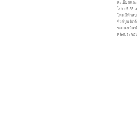
ละเอียดและ
โปร่ง 5.85
โทนสีฟ้าสบา
ซิงค์ปูนติด
ระแนงเว้น
หลังประกอบ