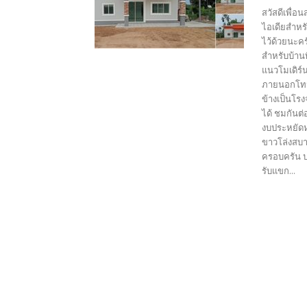
สวัสดีเพื่อ
ไอเดียสำหร
ไว้ด้วยนะค
สำหรับบ้าน
แนวโมเดิร์
ภายนอกโทนส
ข้างเป็นโรง
ได้ ชมกันต
งบประหยัดห
ขาวโล่งสบา
ครอบครัน ป
รับแขก...