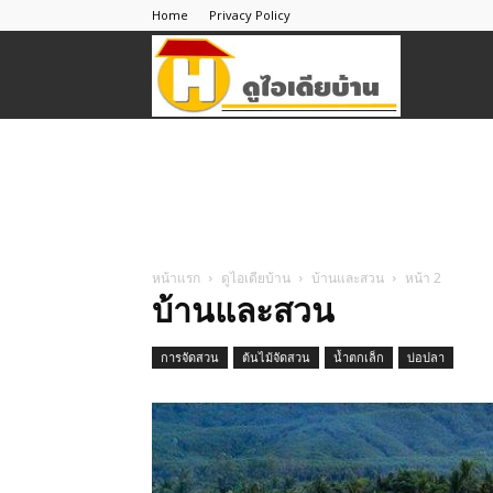
Home
Privacy Policy
ดู
ไอ
เดีย
หน้าแรก
ดูไอเดียบ้าน
บ้านและสวน
หน้า 2
บ้านและสวน
บ้าน
การจัดสวน
ต้นไม้จัดสวน
น้ำตกเล็ก
บ่อปลา