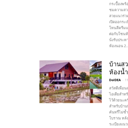
กระบื้องพร้
ชมความสวยง
สวยแนวร่วม
เปิดออกระเบ
โทนสีครีมแ
ต่อกับโซนห้
นั่งรับประ
ห้องนอน 2..
บ้านสว
ห้องน้ำ
DoIDEA
-
1
สวัสดีเพื่อ
ไอเดียสำหร
ไว้ด้วยนะค
สำหรับบ้าน
คันทรี่ไม่ซ
โบราณ หลัง
ระเบียงแนว