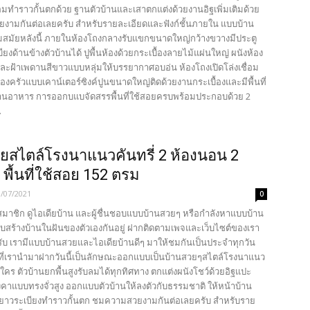
อมทำราวกั้นตกด้วย ฐานตัวบ้านและเสาตกแต่งด้วยงานอิฐเพิ่มเติมด้วย
ามกันต่อเลยครับ สำหรับรายละเอียดและฟังก์ชั้นภายใน แบบบ้าน
สมัยหลังนี้ ภายในห้องโถงกลางรับแขกขนาดใหญ่กว้างขวางมีประตู
ียงด้านข้างตัวบ้านได้ ปูพื้นห้องด้วยกระเบื้องลายไม้แผ่นใหญ่ ผนังห้อง
ละฝ้าเพดานสีขาวแบบหลุ่มให้บรรยากาศอบอ่น ห้องโถงเปิดโล่งเชื่อม
องครัวแบบเคาน์เตอร์ซิงค์ปูนขนาดใหญ่ติดด้วยงานกระเบื้องและมีพื้นที่
ทานอาหาร การออกบแบจัดสรรพื้นที่ใช้สอยครบพร้อมประกอบด้วย 2
.
ยสไตล์โรงนาแนวคันทรี่ 2 ห้องนอน 2
 พื้นที่ใช้สอย 152 ตรม
1/07/2021
0
นสมาชิก ดูไอเดียบ้าน และผู้ชื่นชอบแบบบ้านสวยๆ หรือกำลังหาแบบบ้าน
ับสร้างบ้านในฝันของตัวเองกันอยู่ ฝากติดตามเพจและเว็บไซต์ของเรา
รับ เรามีแบบบ้านสวยและไอเดียบ้านดีๆ มาให้ชมกันเป็นประจำทุกวัน
ที่เรานำมาฝากวันนี้เป็นลักษณะออกแบบเป็นบ้านสวยๆสไตล์โรงนาแนว
้ำใคร ตัวบ้านยกพื้นสูงรับลมได้ทุกทิศทาง ตกแต่งผนังโชว์ด้วยอิฐแปะ
คาแบบทรงจั่วสูง ออกแบบตัวบ้านให้ลงตัวกับธรรมชาติ ให้หน้าบ้าน
ยาวระเบียงทำราวกั้นตก ชมความสวยงามกันต่อเลยครับ สำหรับราย