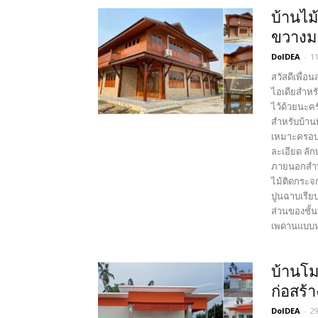
บ้านไม
ขวางมา
DoIDEA
-
1
สวัสดีเพื่อ
ไอเดียสำหร
ไว้ด้วยนะค
สำหรับบ้าน
เหมาะครอบ
ละเอียด ลัก
ภายนอกสำหร
ไม้ติดกระจ
ปูนฉาบเรียบ
ส่วนของชั้
เพดานแบบหลุ
บ้านโม
ก่อสร้
DoIDEA
-
2