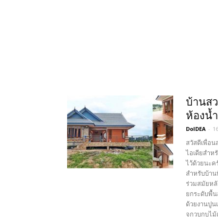
บ้านสว
ห้องน้
DoIDEA
-
1
สวัสดีเพื่อ
ไอเดียสำหร
ไว้ด้วยนะค
สำหรับบ้าน
ร่วมสมัยหล
ยกระดับพื้น
ด้วยงานปูน
จกวบกบไม้เข