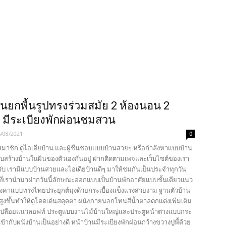
นยกพื้นรูปทรงร่วมสมัย 2 ห้องนอน 2
ำ มีระเบียงพักผ่อนชมสวน
6/08/2021
0
นสมาชิก ดูไอเดียบ้าน และผู้ชื่นชอบแบบบ้านสวยๆ หรือกำลังหาแบบบ้าน
ับสร้างบ้านในฝันของตัวเองกันอยู่ ฝากติดตามเพจและเว็บไซต์ของเรา
รับ เรามีแบบบ้านสวยและไอเดียบ้านดีๆ มาให้ชมกันเป็นประจำทุกวัน
ที่เรานำมาฝากวันนี้ลักษณะออกแบบเป็นบ้านพักอาศัยแบบชั้นเดียวแนว
ังคาแบบทรงไทยประยุกต์มุงด้วยกระเบื้องแข็งแรงสวยงาม ฐานตัวบ้าน
สูงขึ้นทำให้ดูโดดเด่นสดุดตา ผนังภายนอกโทนสีน้ำตาลตกแต่งเพิ่มเติม
เปลือยแนวลอฟท์ ประตูแบบงานไม้บ้านใหญ่และประตูหน้าต่างแบบกระ
้ากับผนังบ้านเป็นอย่างดี หน้าบ้านมีระเบียงพักผ่อนกว้างขวางปูพื้ด้วย