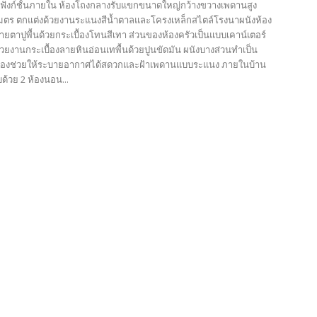
ฟังก์ชั้นภายใน ห้องโถงกลางรับแขกขนาดใหญ่กว้างขวางเพดานสูง
 เมตร ตกแต่งด้วยงานระแนงสีน้ำตาลและโครงเหล็กสไตล์โรงนาผนังห้อง
ยตาปูพื้นด้วยกระเบื้องโทนสีเทา ส่วนของห้องครัวเป็นแบบเคาน์เตอร์
ด้วยงานกระเบื้องลายหินอ่อนเทพื้นด้วยปูนขัดมัน ผนังบางส่วนทำเป็น
ช่องช่วยให้ระบายอากาศได้สดวกและฝ้าเพดานแบบระแนง ภายในบ้าน
ด้วย 2 ห้องนอน...