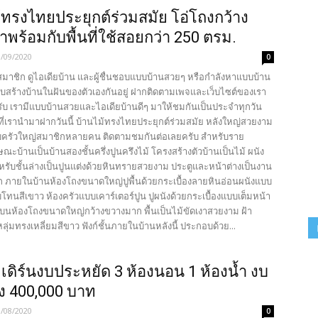
้ทรงไทยประยุกต์ร่วมสมัย โอ่โถงกว้าง
พร้อมกับพื้นที่ใช้สอยกว่า 250 ตรม.
1/09/2020
0
นสมาชิก ดูไอเดียบ้าน และผู้ชื่นชอบแบบบ้านสวยๆ หรือกำลังหาแบบบ้าน
ับสร้างบ้านในฝันของตัวเองกันอยู่ ฝากติดตามเพจและเว็บไซต์ของเรา
รับ เรามีแบบบ้านสวยและไอเดียบ้านดีๆ มาให้ชมกันเป็นประจำทุกวัน
ที่เรานำมาฝากวันนี้ บ้านไม้ทรงไทยประยุกต์ร่วมสมัย หลังใหญ่สวยงาม
ครัวใหญ่สมาชิกหลายคน ติดตามชมกันต่อเลยครับ สำหรับราย
ษณะบ้านเป็นบ้านสองชั้นครึ่งปูนครึงไม้ โครงสร้างตัวบ้านเป็นไม้ ผนัง
ับชั้นล่างเป็นปูนแต่งด้วยหินทรายสวยงาม ประตูและหน้าต่างเป็นงาน
ก ภายในบ้านห้องโถงขนาดใหญ่ปูพื้นด้วยกระเบื้องลายหินอ่อนผนังแบบ
โทนสีเขาว ห้องครัวแบบเคาร์เตอร์ปูน ปูผนังด้วยกระเบื้องแบบเต็มหน้า
นบนห้องโถงขนาดใหญ่กว้างขวางมาก พื้นเป็นไม้ขัดเงาสวยงาม ฝ้า
่มทรงเหลี่ยมสีขาว ฟังก์ชั้นภายในบ้านหลังนี้ ประกอบด้วย...
เดิร์นงบประหยัด 3 ห้องนอน 1 ห้องน้ำ งบ
าง 400,000 บาท
9/08/2020
0