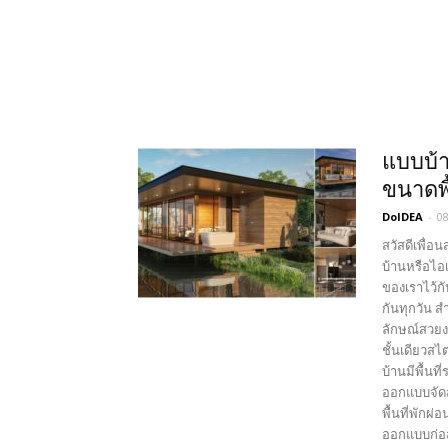
แบบบ้า
ขนาดพื
DoIDEA
-
0
สวัสดีเพื่อ
บ้านหรือไอ
ของเราไว้ก
กันทุกวัน 
ลักษณ์สวยง
ชั้นเดียวส
บ้านมีพื้นท
ออกแบบจัดส
พื้นที่พัก
ออกแบบก่อสร