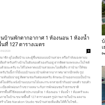
นบ้านพักตากอากาศ 1 ห้องนอน 1 ห้องน้ำ
บ
้นที่ 127 ตารางเมตร
เ
8/06/2020
0
Do
นสมาชิก ดูไอเดียบ้าน และผู้ชื่นชอบแบบบ้านสวยๆ หรือกำลังมองหาแบ
เดียสำหรับสร้างบ้านในฝันของตัวเองกันอยู่ ฝากติดตามเพจและเว็บไซต์
ันด้วยนะครับ จะได้ไม่พลาดแบบ้านสวยและไอเดียดีๆ เรานำมาให้ชม
สำหรับวันนี้เราก็มีแบบบ้านแนวบ้านพักตากอากาศมาฝากอีกหลัง รูป
ามทันมัยน่าอยู่ ติดตามชมกันต่อเลยครับ ลักษณะบ้านออกแบบเป็นบ้าน
ไตล์โมเดิร์น ผนังบ้านแบบงานไม้และกระจกสวยเข้ากันอย่างลงตัว รอบตัว
ี่ระเบียงพักผ่อนกว้างขวางเหมาะกับการพักผ่อนชมวิวธรรมชาติ
รรพื้นที่ใช้สอยลงตัวประกอบด้วย 1 ห้องนอน 1 ห้องน้ำ 1 ห้องครัวและ
ผ่อนภายในบ้าน ขนาดพื้นที่ 127 ตารางเมตร รูปภาพภายในบ้าน ผลงาน
้างโดย Narakon Studio ชมบ้านสวยเพิ่มเติมได้ที่เว็บไซต์...