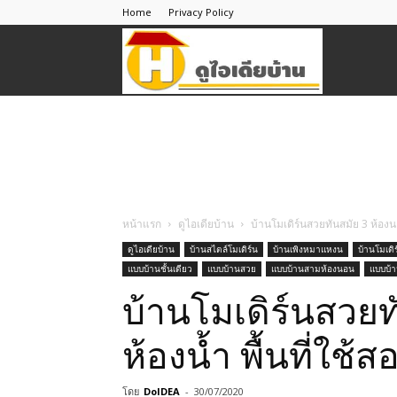
Home
Privacy Policy
ดู
ไอ
เดีย
หน้าแรก
ดูไอเดียบ้าน
บ้านโมเดิร์นสวยทันสมัย 3 ห้องนอ
ดูไอเดียบ้าน
บ้านสไตล์โมเดิร์น
บ้านเพิงหมาแหงน
บ้านโมเดิร
แบบบ้านชั้นเดียว
แบบบ้านสวย
แบบบ้านสามห้องนอน
แบบบ้า
บ้าน
บ้านโมเดิร์นสวยท
ห้องน้ำ พื้นที่ใช้
โดย
DoIDEA
-
30/07/2020