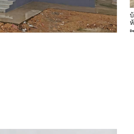
บ
ห
Do