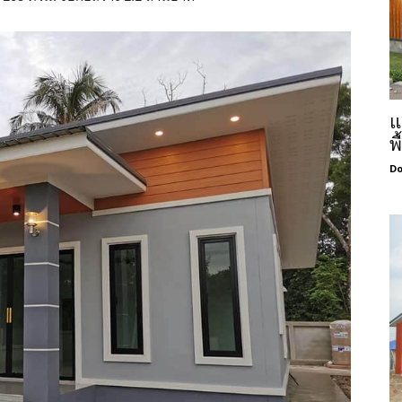
แ
พ
Do