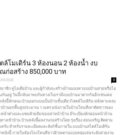
ตล์​โมเดิร์น 3 ห้องนอน 2 ห้องน้ำ งบ
ก่อสร้าง 850,000 บาท
0/03/2020
0
อนสมาชิก ดูไอเดียบ้าน และผู้กำลังจะสร้างบ้านมองหาแบบบ้านสวยหรือไอ
านกันอยู่ วันนี้กลับมาพบกันทางเว็บเรามีแบบบ้านมาฝากกันอีกเช่นเคย
หลังนี้ลักษณะบ้านออกแบบเป็นบ้านชั้นเดียวไสตล์โมเดิร์น หลังคาแหงน
ัวบ้านยกพื้นสูงประมาณ 1 เมตร ผนังภายในบ้านโทนสีเทาตัดขาวของ
ละหน้าต่างและแซมด้วยส้มของเสาหน้าบ้าน มีระเบียงพักผ่อนหน้าบ้าน
ทางเข้าบ้าน บ้านหลังนี้ผลงานก่อสร้างโดย รุ่งเรือง สอนเจริญ ติดตาม
ยครับ สำหรับรายละเอียดและฟังก์ชั้นภายใน แบบบ้านสไตล์โมเดิร์น
กหลังนี้ ภายในห้องโถงโทนสีขาวฝ้าเพดานแบบหลุ่มเล่นระดับสวยงาม