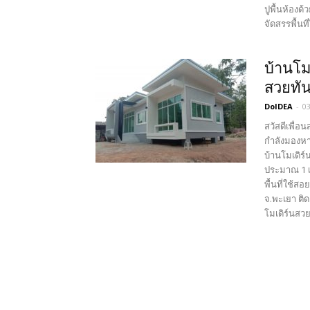
ปูพื้นห้องด
จัดสรรพื้นท
บ้านโม
สวยทัน
DoIDEA
-
0
สวัสดีเพื่อ
กำลังมองหาไ
บ้านโมเดิร์
ประมาณ 1 เ
พื้นที่ใช้ส
จ.พะเยา ติ
โมเดิร์นสวย