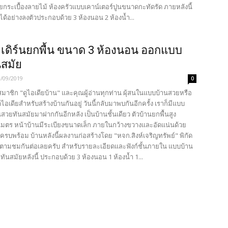
้วยกระเบื้องลายไม้ ห้องครัวแบบเคาน์เตอร์ปูนขนาดกะทัดรัด ภายหลังนี้
ี่ได้อย่างลงตัวประกอบด้วย 3 ห้องนอน 2 ห้องน้ำ...
เดิร์นยกพื้น ขนาด 3 ห้องนอน ออกแบบ
สมัย
3/09/2019
0
นสมาชิก "ดูไอเดียบ้าน" และคุณผู้อ่านทุกท่าน ผุ้สนในแบบบ้านสวยหรือ
อเดียสำหรับสร้างบ้านกันอยู่ วันนี้กลับมาพบกันอีกครั้ง เราก็มีแบบ
นสวยทันสมัยมาฝากกันอีกหลัง เป็นบ้านชั้นเดียว ตัวบ้านยกพื้นสูง
มตร หน้าบ้านมีระเบียงขนาดเล็ก ภายในกว้างขวางและอัดแน่นด้วย
อยครบพร้อม บ้านหลังนี้ผลงานก่อสร้างโดย "หจก.สิงห์เจริญทรัพย์" พิกัด
ดตามชมกันต่อเลยครับ สำหรับรายละเอียดและฟังก์ชั้นภายใน แบบบ้าน
ทันสมัยหลังนี้ ประกอบด้วย 3 ห้องนอน 1 ห้องน้ำ 1...