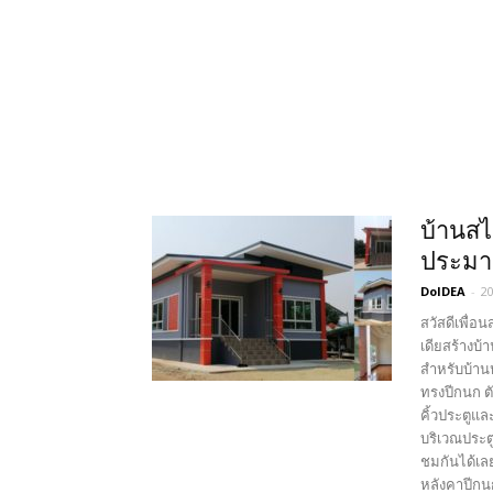
บ้านสไ
ประมาณ
DoIDEA
-
2
สวัสดีเพื่
เดียสร้างบ้
สำหรับบ้าน
ทรงปีกนก ต
คิ้วประตูแ
บริเวณประตู
ชมกันได้เล
หลังคาปีกน