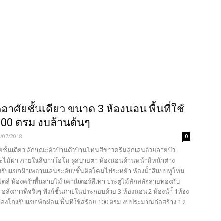
อาศัยชั้นเดียว ขนาด 3 ห้องนอน พื้นที่ใช้
100 ตรม งบล้านต้นๆ
4/07/2018
0
ยชั้นเดียว ลักษณะตัวบ้านตัวบ้านโทนสีขาวครีมลูกเล่นด้วยลายบัว
ไม้ฝา ภายในสีขาวโอโม ดูสบายตา ห้องนอนด้านหน้ามีหน้าต่าง
งรับแขกฝ้าเพดานเล่นระดับ2ชั้นติดโคมไฟระหย้า ห้องน้ำสีแบบทูโทน
ตล์ ห้องครัวพื้นลายไม้ เคาน์เตอร์สีเทา ประตูไม้สักสลักลายทองกับ
ๆ อลังการดีจริงๆ ฟังก์ชั้นภายในประกอบด้วย 3 ห้องนอน 2 ห้องนำ้ 1ห้อง
้องโถงรับแขกพักผ่อน พื้นที่ใช้สร้อย 100 ตรม งบประมาณก่อสร้าง 1.2