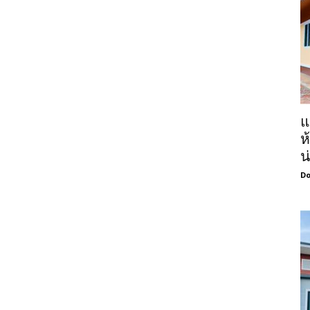
แ
ห
น
Do