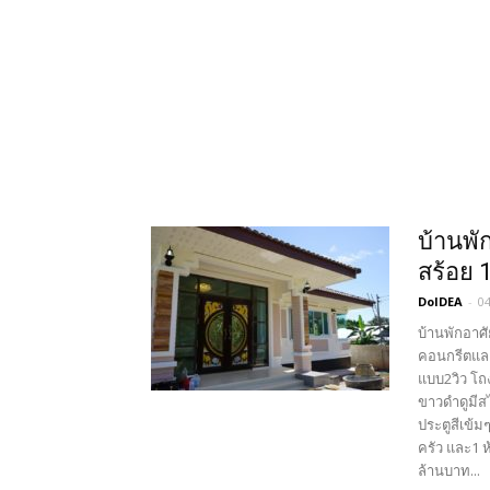
บ้านพัก
สร้อย 
DoIDEA
-
0
บ้านพักอาศั
คอนกรีตและ
แบบ2วิว โถ
ขาวดำดูมีสไ
ประตูสีเข้ม
ครัว และ1 ห
ล้านบาท...