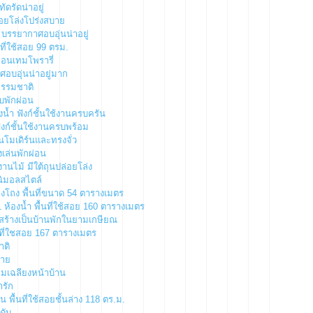
ัดรัดน่าอยู่
่อยโล่งโปร่งสบาย
 บรรยากาศอบอุ่นน่าอยู่
ที่ใช้สอย 99 ตรม.
์คอนเทมโพรารี่
ศอบอุ่นน่าอยู่มาก
ธรรมชาติ
ับพักผ่อน
น้ำ ฟังก์ชั้นใช้งานครบครัน
ังก์ชั้นใช้งานครบพร้อม
นโมเดิร์นและทรงจั่ว
งเล่นพักผ่อน
นไม้ มีใต้ถุนปล่อยโล่ง
นิมอลสไตล์
งโถง พื้นที่ขนาด 54 ตารางเมตร
ห้องน้ำ พื้นที่ใช้สอย 160 ตารางเมตร
สร้างเป็นบ้านพักในยามเกษียณ
้นที่ใชสอย 167 ตารางเมตร
าติ
่าย
้อมเฉลียงหน้าบ้าน
ารัก
 พื้นที่ใช้สอยชั้นล่าง 118 ตร.ม.
ดับ