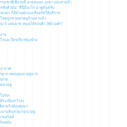
ธรรมชาติเขียวขจี สายหมอก ภูเขา และสายน้ำ
หัวมัน" ที่นี่มีอะไร มาดูกันครับ
นาสวยๆ ก็มีบ้านพักแบบรีสอร์ทให้บริการ
ให้โชคถูกหวยยกหมู่บ้านมาแล้ว
 ล้าน 5 แสนบาท หมุนได้รอบตัว 360 องศา”
งงาน
งไรและใครเกี่ยวข้องบ้าง
ากอากาศ
รยากาศอบอุ่นน่าอยู่มาก
บง่าย
ยน่าอยู่
โปร่งๆ
ีระเบียงกว้างๆ
ิสวนวิวท้องทุ่งนา
ังงานหินสวยงามน่าอยู่
ลายสไตล์
นทันสมัย