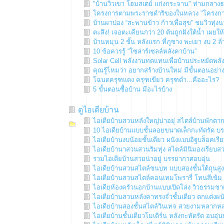
"บ้านวิวเขา โฮมสเตย์ แก่งกระจาน" ท่ามกลาง
โครงการตามพระราชดำริของในหลวง "โครงการชั่ง
บ้านผาบ่อง “สะพานข้าว ก้าวเพื่อสุข” ชมวิวทุ่ง
ตะลึง! เจอตะเคียนกว่า 20 ต้นถูกฝังใต้น้ำ เผย
บ้านหมุน 2 ชั้น หลังแรก ที่ภูซาง พะเยา งบ 2
10 ข้อควรรู้ “โซล่าร์เซลล์หลังคาบ้าน”
Solar Cell พลังงานทดแทนเพื่อบ้านประหยัดพลั
คุณรู้ไหมว่า อยากสร้างบ้านใหม่ มีขั้นตอนอย่า
โฉนดครุฑแดง ครุฑเขียว ครุฑดำ...คืออะไร?
5 ขั้นตอนซื้อบ้าน มีอะไรบ้าง
ดูไอเดียบ้าน
ไอเดียบ้านสวนหลังใหญ่น่าอยุ่ สไตล์บ้านพักต
10 ไอเดียบ้านแบบชั้นลอยขนาดเล็กกะทัดรัด บร
ไอเดียบ้านงบน้อยชั้นเดียว ผนังแบบอิฐบล็อคเรีย
ไอเดียบ้านาสวนสวนริมทุ่ง สไตล์มินิมองเรียบสว
รวมไอเดียบ้านสวยน่าอยู่ บรรยากาศอบอุ่น
ไอเดียบ้านสวนสไตล์ชนบท แบบสองชั้นใต้ถุนสูง
ไอเดียบ้านสวนสไตล์คอนเทมโพรารี่ โทนสีเข้ม ม
ไอเดียห้องครัวนอกบ้านแบบเปิดโล่ง วิวธรรมชาต
ไอเดียบ้านสวนหลังคาทรงจั่วชั้นเดียว ตกแต่งผน
ไอเดียบ้านสองชั้นสไตล์วินเทจ สวยงามหลากห
ไอเดียบ้านชั้นเดียวโมเดิร์น หลังกะทัดรัด อบอุ่